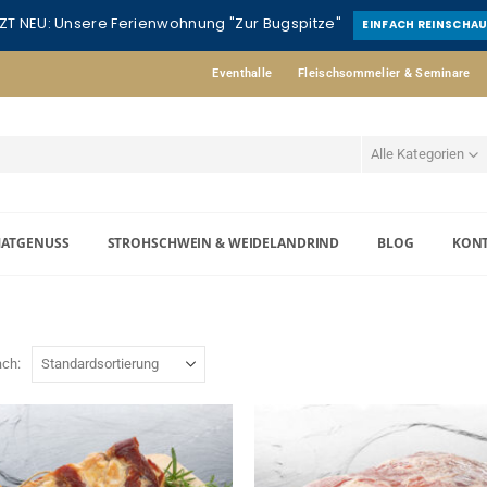
ZT NEU: Unsere Ferienwohnung "Zur Bugspitze"
EINFACH REINSCHA
Eventhalle
Fleischsommelier & Seminare
Alle Kategorien
MATGENUSS
STROHSCHWEIN & WEIDELANDRIND
BLOG
KON
ach: