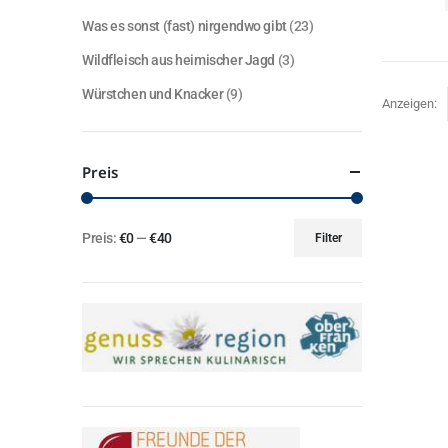
Was es sonst (fast) nirgendwo gibt
(23)
Wildfleisch aus heimischer Jagd
(3)
Würstchen und Knacker
(9)
Anzeigen:
Preis
Preis:
€0
—
€40
Filter
Min.
Max.
Preis
Preis