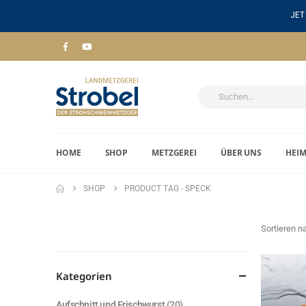
JET
HOME
SHOP
METZGEREI
ÜBER UNS
HEI
SHOP
PRODUCT TAG -
SPECK
Sortieren n
Kategorien
Aufschnitt und Frischwurst
(20)