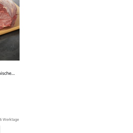
Rinder-Roulade 1kg vom heimischen deutschen Rind aus Weidehaltung
-6 Werktage