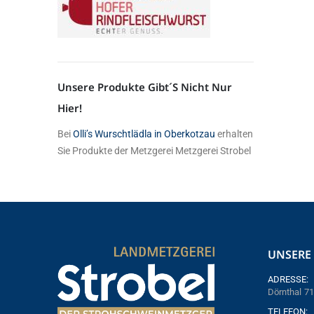
Unsere Produkte Gibt´s Nicht Nur
Hier!
Bei
Olli’s Wurschtlädla in Oberkotzau
erhalten
Sie Produkte der Metzgerei Metzgerei Strobel
UNSERE 
ADRESSE:
Dörnthal 71
TELEFON: