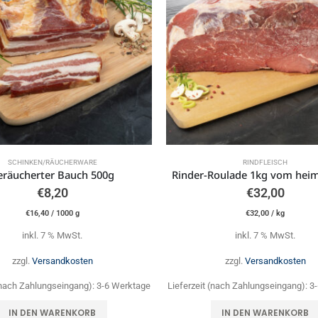
SCHINKEN/RÄUCHERWARE
RINDFLEISCH
eräucherter Bauch 500g
€
8,20
€
32,00
€
16,40
/
1000
g
€
32,00
/
kg
inkl. 7 % MwSt.
inkl. 7 % MwSt.
zzgl.
Versandkosten
zzgl.
Versandkosten
 (nach Zahlungseingang):
3-6 Werktage
Lieferzeit (nach Zahlungseingang):
3
IN DEN WARENKORB
IN DEN WARENKORB