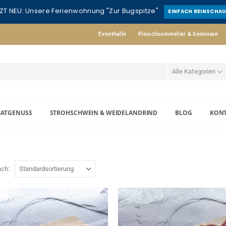
ZT NEU: Unsere Ferienwohnung "Zur Bugspitze"
EINFACH REINSCHA
Eventhalle
Fleischsommelier & Seminare
Alle Kategorien
MATGENUSS
STROHSCHWEIN & WEIDELANDRIND
BLOG
KON
ach: