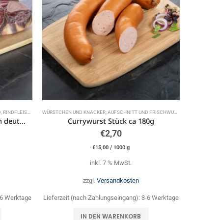
D
,
RINDFLEISCH
WÜRSTCHEN UND KNACKER
,
AUFSCHNITT UND FRISCHWURST
Beinscheiben vom heimischen deutschen Jungrind 1 kg
Currywurst Stück ca 180g
€
2,70
€
15,00
/
1000
g
inkl. 7 % MwSt.
zzgl.
Versandkosten
-6 Werktage
Lieferzeit (nach Zahlungseingang):
3-6 Werktage
IN DEN WARENKORB