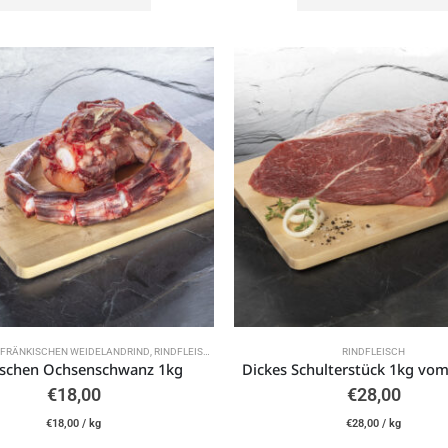
 FRÄNKISCHEN WEIDELANDRIND
,
RINDFLEISCH
RINDFLEISCH
schen Ochsenschwanz 1kg
€
18,00
€
28,00
€
18,00
/
kg
€
28,00
/
kg