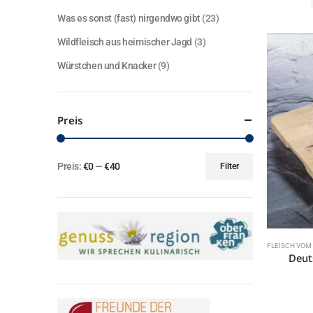
Was es sonst (fast) nirgendwo gibt
(23)
Wildfleisch aus heimischer Jagd
(3)
Würstchen und Knacker
(9)
Preis
Preis:
€0
—
€40
Filter
Min.
Max.
Preis
Preis
FLEISCH VOM
Deut