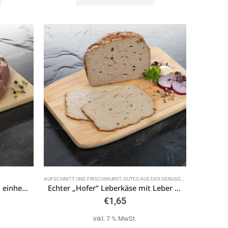
AUFSCHNITT UND FRISCHWURST
,
GUTES AUS DER GENUSSREGION OBERFRANKEN
Dickes Schulterstück 1kg vom einheimischen deutschen Jungrind aus Weidehaltung
Echter „Hofer“ Leberkäse mit Leber 100g
€
1,65
inkl. 7 % MwSt.