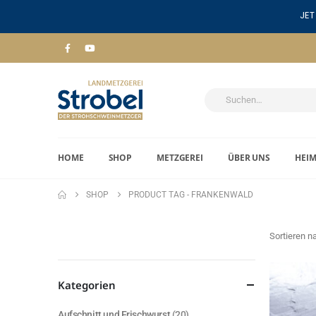
JET
HOME
SHOP
METZGEREI
ÜBER UNS
HEI
SHOP
PRODUCT TAG -
FRANKENWALD
Sortieren n
Kategorien
Aufschnitt und Frischwurst
(20)