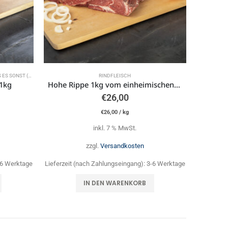
NST (FAST) NIRGENDWO GIBT
RINDFLEISCH
1kg
Hohe Rippe 1kg vom einheimischen deutschen Jungrind aus Weidehaltung
€
26,00
€
26,00
/
kg
inkl. 7 % MwSt.
zzgl.
Versandkosten
-6 Werktage
Lieferzeit (nach Zahlungseingang):
3-6 Werktage
IN DEN WARENKORB