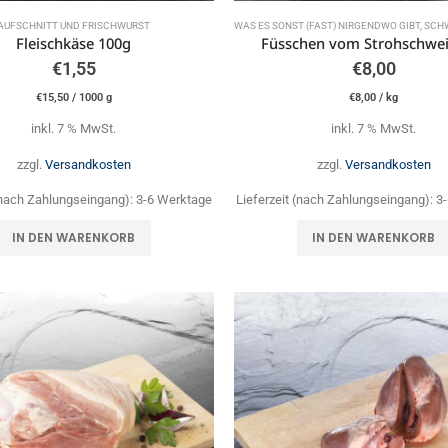
AUFSCHNITT UND FRISCHWURST
WAS ES SONST (FAST) NIRGENDWO GIBT
,
SCHWEINEF
Fleischkäse 100g
Füsschen vom Strohschwe
€
1,55
€
8,00
€
15,50
/
1000
g
€
8,00
/
kg
inkl. 7 % MwSt.
inkl. 7 % MwSt.
zzgl.
Versandkosten
zzgl.
Versandkosten
 (nach Zahlungseingang):
3-6 Werktage
Lieferzeit (nach Zahlungseingang):
3
IN DEN WARENKORB
IN DEN WARENKORB