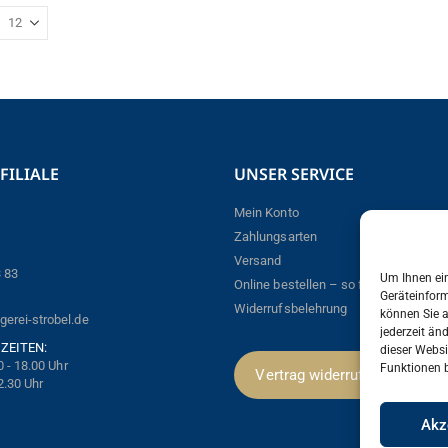
FILIALE
UNSER SERVICE
Mein Konto
Zahlungsarten
Versand
3 83
Um Ihnen ein
Online bestellen – so funktioniert´s!
Geräteinform
Widerrufsbelehrung
können Sie 
erei-strobel.de
jederzeit än
ZEITEN:
dieser Webs
0 - 18.00 Uhr
Funktionen b
Vertrag widerrufen
2.30 Uhr
Akz