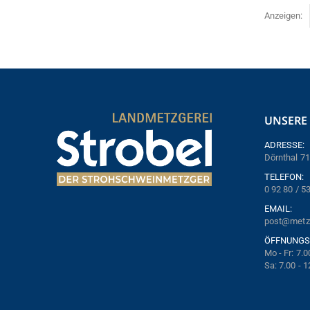
Anzeigen:
UNSERE 
ADRESSE:
Dörnthal 71
TELEFON:
0 92 80 / 5
EMAIL:
post@metzg
ÖFFNUNGS
Mo - Fr: 7.0
Sa: 7.00 - 1