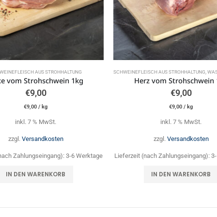
WEINEFLEISCH AUS STROHHALTUNG
SCHWEINEFLEISCH AUS STROHHALTUNG
,
WAS ES SO
e vom Strohschwein 1kg
Herz vom Strohschwein 
€
9,00
€
9,00
€
9,00
/
kg
€
9,00
/
kg
inkl. 7 % MwSt.
inkl. 7 % MwSt.
zzgl.
Versandkosten
zzgl.
Versandkosten
 (nach Zahlungseingang):
3-6 Werktage
Lieferzeit (nach Zahlungseingang):
3
IN DEN WARENKORB
IN DEN WARENKORB