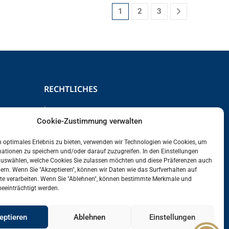
1
2
3
RECHTLICHES
Impressum
Cookie-Zustimmung verwalten
Datenschutz
Cookie Richtlinie
 optimales Erlebnis zu bieten, verwenden wir Technologien wie Cookies, um
AGBs
ationen zu speichern und/oder darauf zuzugreifen. In den Einstellungen
auswählen, welche Cookies Sie zulassen möchten und diese Präferenzen auch
dern. Wenn Sie "Akzeptieren", können wir Daten wie das Surfverhalten auf
ite verarbeiten. Wenn Sie "Ablehnen", können bestimmte Merkmale und
eeinträchtigt werden.
eptieren
Ablehnen
Einstellungen