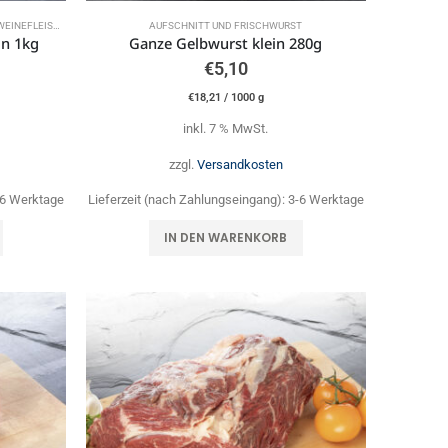
LEISCH AUS STROHHALTUNG
AUFSCHNITT UND FRISCHWURST
in 1kg
Ganze Gelbwurst klein 280g
€
5,10
€
18,21
/
1000
g
inkl. 7 % MwSt.
zzgl.
Versandkosten
-6 Werktage
Lieferzeit (nach Zahlungseingang):
3-6 Werktage
IN DEN WARENKORB