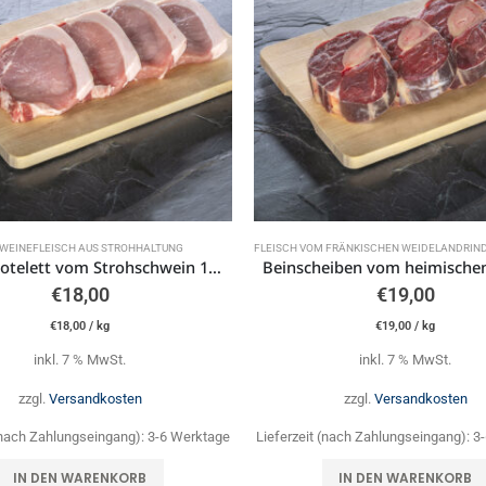
WEINEFLEISCH AUS STROHHALTUNG
FLEISCH VOM FRÄNKISCHEN WEIDELANDRIN
Bauernkotelett vom Strohschwein 1 kg
€
18,00
€
19,00
€
18,00
/
kg
€
19,00
/
kg
inkl. 7 % MwSt.
inkl. 7 % MwSt.
zzgl.
Versandkosten
zzgl.
Versandkosten
 (nach Zahlungseingang):
3-6 Werktage
Lieferzeit (nach Zahlungseingang):
3
IN DEN WARENKORB
IN DEN WARENKORB