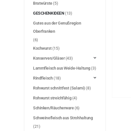
Bratwürste
(5)
GESCHENKIDEEN
(13)
Gutes aus der Genußregion
Oberfranken
(6)
Kochwurst
(15)
Konserven/Gläser
(43)
Lammfleisch aus Weide-Haltung
(3)
Rindfleisch
(18)
Rohwurst schnittfest (Salami)
(8)
Rohwurst streichfähig
(4)
Schinken/Räucherware
(6)
Schweinefleisch aus Strohhaltung
(21)