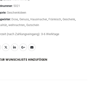
kelnummer:
5021
gorie:
Geschenkideen
agwörter:
Dose
,
Genuss
,
Hausmacher
,
Fränkisch
,
Geschenk
,
alität
,
weihnachten
,
Gutschein
erzeit (nach Zahlungseingang):
3-6 Werktage
ZUR WUNSCHLISTE HINZUFÜGEN