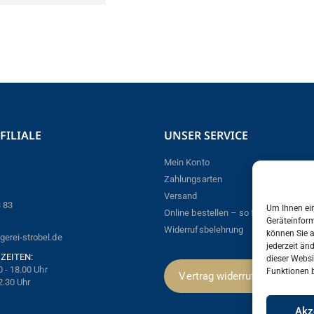
FILIALE
UNSER SERVICE
Mein Konto
Zahlungsarten
Versand
3 83
Um Ihnen ein
Online bestellen – so funktioniert´s!
Geräteinform
Widerrufsbelehrung
können Sie 
erei-strobel.de
jederzeit än
ZEITEN:
dieser Webs
0 - 18.00 Uhr
Funktionen b
Vertrag widerrufen
2.30 Uhr
Akz