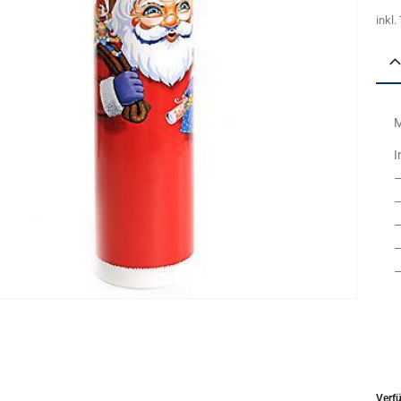
inkl
M
I
–
–
–
–
–
Verfü