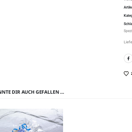
Arti
Kate
Schl
Spezi
Lief
NNTE DIR AUCH GEFALLEN …