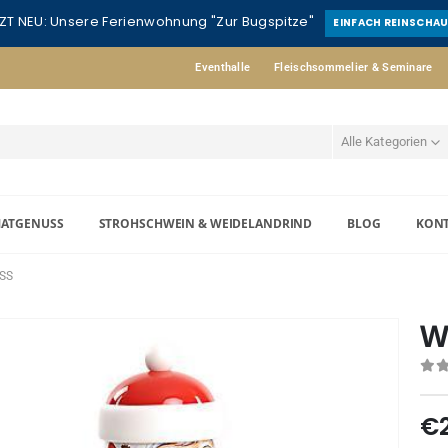
ZT NEU: Unsere Ferienwohnung "Zur Bugspitze"
EINFACH REINSCHA
Eventhalle
Fleischsommelier & Seminare
Alle Kategorien
MATGENUSS
STROHSCHWEIN & WEIDELANDRIND
BLOG
KON
S
W
0
o
€