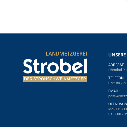
UNSERE 
ADRESSE:
Dörnthal 71
TELEFON:
0 92 80 / 5
EMAIL:
post@metzg
ÖFFNUNGS
Mo - Fr: 7.0
Sa: 7.00 - 1