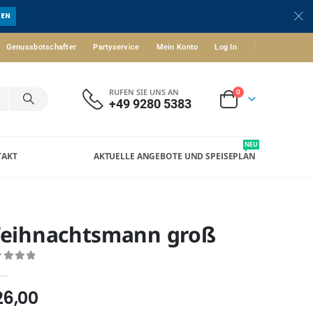
UEN
Genussbotschafter
Partyservice
Mein Konto
Log In
RUFEN SIE UNS AN
0
+49 9280 5383
NEU
TAKT
AKTUELLE ANGEBOTE UND SPEISEPLAN
eihnachtsmann groß
ut of 5
26,00