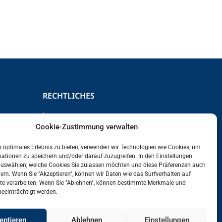
RECHTLICHES
Impressum
Cookie-Zustimmung verwalten
Datenschutz
Cookie Richtlinie
 optimales Erlebnis zu bieten, verwenden wir Technologien wie Cookies, um
AGBs
ationen zu speichern und/oder darauf zuzugreifen. In den Einstellungen
auswählen, welche Cookies Sie zulassen möchten und diese Präferenzen auch
dern. Wenn Sie "Akzeptieren", können wir Daten wie das Surfverhalten auf
ite verarbeiten. Wenn Sie "Ablehnen", können bestimmte Merkmale und
eeinträchtigt werden.
eptieren
Ablehnen
Einstellungen