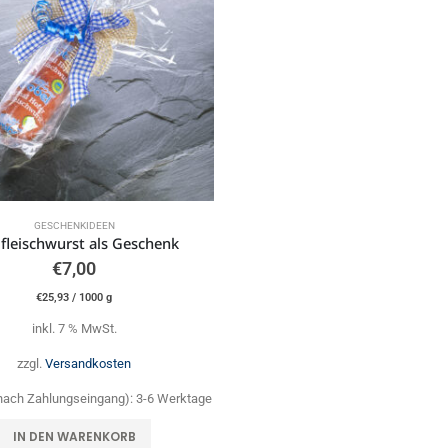
GESCHENKIDEEN
fleischwurst als Geschenk
€
7,00
€
25,93
/
1000
g
inkl. 7 % MwSt.
zzgl.
Versandkosten
 (nach Zahlungseingang):
3-6 Werktage
IN DEN WARENKORB