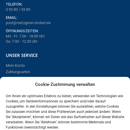
TELEFON:
0 92 80 / 53 83
EMAIL:
post@metzgerei-strobel.de
ÖFFNUNGSZEITEN:
Mo - Fr: 7.00 - 18.00 Uhr
Sa: 7.00 - 12.30 Uhr
UNSER SERVICE
Mein Konto
Zahlungsarten
Versand
Cookie-Zustimmung verwalten
Online bestellen – so funktioniert´s!
Widerrufsbelehrung
Um Ihnen ein optimales Erlebnis zu bieten, verwenden wir Technologien wie
Cookies, um Geräteinformationen zu speichern und/oder darauf
zuzugreifen. In den Einstellungen können Sie auswählen, welche Cookies
Vertrag widerrufen
Sie zulassen möchten und diese Präferenzen auch jederzeit ändern. Wenn
Sie "Akzeptieren", können wir Daten wie das Surfverhalten auf dieser Website
verarbeiten. Wenn Sie "Ablehnen", können bestimmte Merkmale und
RECHTLICHES
Funktionen beeinträchtigt werden.