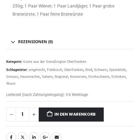
250g; 1 Paar Wiener; 1 Paar Landjäger, 1 Paar grobe
Bratwürste, 1 Paar feine Bratwürste
REZENSIONEN (0)
Kategorie:
Gutes aus der Genußregion Oberfranken
Schlagwörter:
artgerecht
,
Fränkisch
,
Oberfranken
,
Rind
,
Schwein
,
Spezialität
,
Genuss
,
Hausmacher
,
Salami
,
Regional
,
Konserven
,
Strohschwein
,
Schinken
,
Wurst
Lieferzeit (nach Zahlungseingang):
3-6 Werktage
IN DEN WARENKORB