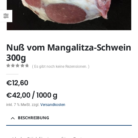
Nuß vom Mangalitza-Schwein
300g
( Es gibt noch keine Rezensionen. )
0
out of 5
€
12,60
€
42,00
/
1000
g
inkl. 7 % MwSt.
zzgl.
Versandkosten
BESCHREIBUNG