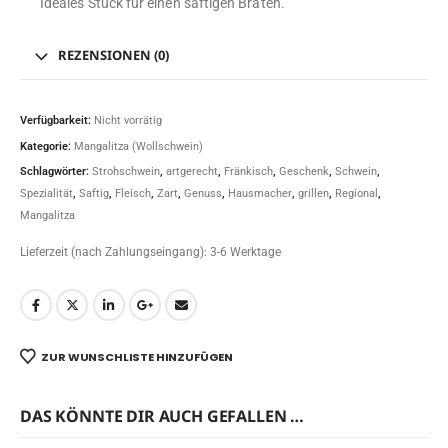
Ideales Stück für einen saftigen Braten.
REZENSIONEN (0)
Verfügbarkeit:
Nicht vorrätig
Kategorie:
Mangalitza (Wollschwein)
Schlagwörter:
Strohschwein
,
artgerecht
,
Fränkisch
,
Geschenk
,
Schwein
,
Spezialität
,
Saftig
,
Fleisch
,
Zart
,
Genuss
,
Hausmacher
,
grillen
,
Regional
,
Mangalitza
Lieferzeit (nach Zahlungseingang):
3-6 Werktage
ZUR WUNSCHLISTE HINZUFÜGEN
DAS KÖNNTE DIR AUCH GEFALLEN …