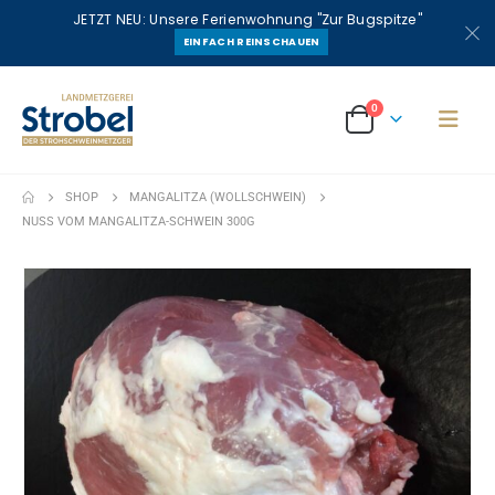
JETZT NEU: Unsere Ferienwohnung "Zur Bugspitze"
EINFACH REINSCHAUEN
0
SHOP
MANGALITZA (WOLLSCHWEIN)
NUSS VOM MANGALITZA-SCHWEIN 300G