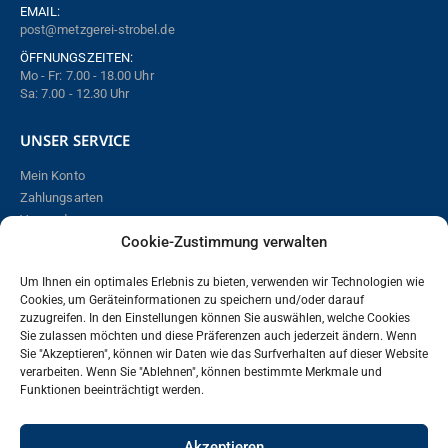
EMAIL:
post@metzgerei-strobel.de
ÖFFNUNGSZEITEN:
Mo - Fr: 7.00 - 18.00 Uhr
Sa: 7.00 - 12.30 Uhr
UNSER SERVICE
Mein Konto
Zahlungsarten
Versand
Cookie-Zustimmung verwalten
Online bestellen – so funktioniert´s!
Widerrufsbelehrung
Um Ihnen ein optimales Erlebnis zu bieten, verwenden wir Technologien wie
Cookies, um Geräteinformationen zu speichern und/oder darauf
zuzugreifen. In den Einstellungen können Sie auswählen, welche Cookies
Vertrag widerrufen
Sie zulassen möchten und diese Präferenzen auch jederzeit ändern. Wenn
Sie "Akzeptieren", können wir Daten wie das Surfverhalten auf dieser Website
verarbeiten. Wenn Sie "Ablehnen", können bestimmte Merkmale und
RECHTLICHES
Funktionen beeinträchtigt werden.
Impressum
Akzeptieren
Datenschutz