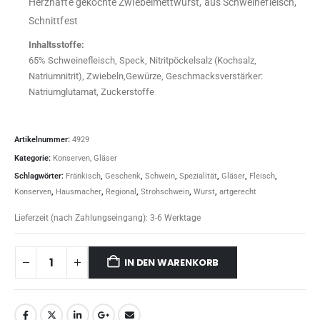
Herzhafte gekochte Zwiebelmettwurst, aus Schweinefleisch,
Schnittfest
Inhaltsstoffe:
65% Schweinefleisch, Speck, Nitritpöckelsalz (Kochsalz,
Natriumnitrit), Zwiebeln,Gewürze, Geschmacksverstärker:
Natriumglutamat, Zuckerstoffe
Artikelnummer:
4929
Kategorie:
Konserven, Gläser
Schlagwörter:
Fränkisch
,
Geschenk
,
Schwein
,
Spezialität
,
Gläser
,
Fleisch
,
Konserven
,
Hausmacher
,
Regional
,
Strohschwein
,
Wurst
,
artgerecht
Lieferzeit (nach Zahlungseingang):
3-6 Werktage
IN DEN WARENKORB