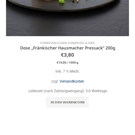
KONSERVEN/GLÄSER
,
KONSERVEN, GLÄSER
Dose „Fränkischer Hausmacher Pressack“ 200g
€
3,80
€
19,00
/
1000
g
inkl. 7 % MwSt.
zzgl.
Versandkosten
Lieferzeit (nach Zahlungseingang):
3-6 Werktage
IN DEN WARENKORB