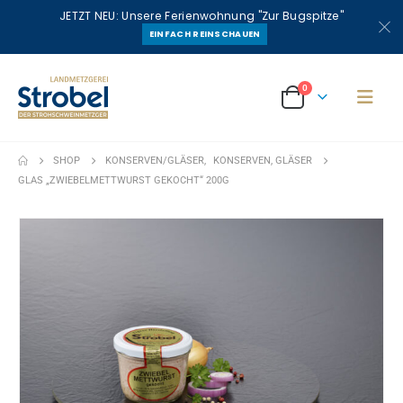
JETZT NEU: Unsere Ferienwohnung "Zur Bugspitze"
EINFACH REINSCHAUEN
0
SHOP
KONSERVEN/GLÄSER
,
KONSERVEN, GLÄSER
GLAS „ZWIEBELMETTWURST GEKOCHT“ 200G