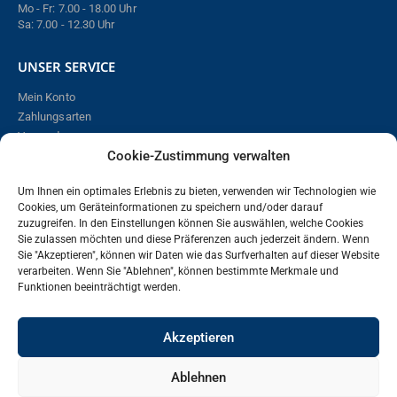
Mo - Fr: 7.00 - 18.00 Uhr
Sa: 7.00 - 12.30 Uhr
UNSER SERVICE
Mein Konto
Zahlungsarten
Versand
Cookie-Zustimmung verwalten
Online bestellen – so funktioniert´s!
Widerrufsbelehrung
Um Ihnen ein optimales Erlebnis zu bieten, verwenden wir Technologien wie
Cookies, um Geräteinformationen zu speichern und/oder darauf
zuzugreifen. In den Einstellungen können Sie auswählen, welche Cookies
Vertrag widerrufen
Sie zulassen möchten und diese Präferenzen auch jederzeit ändern. Wenn
Sie "Akzeptieren", können wir Daten wie das Surfverhalten auf dieser Website
verarbeiten. Wenn Sie "Ablehnen", können bestimmte Merkmale und
RECHTLICHES
Funktionen beeinträchtigt werden.
Impressum
Akzeptieren
Datenschutz
Cookie Richtlinie
AGBs
Ablehnen