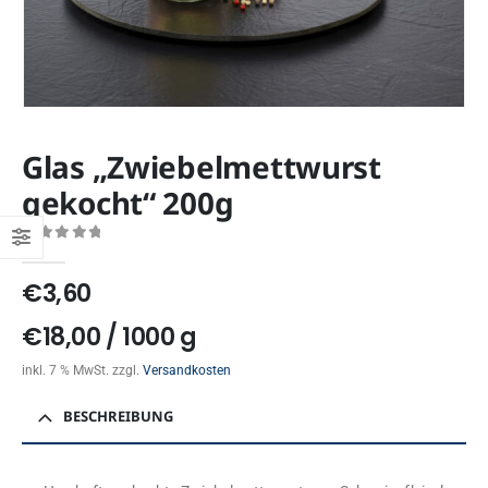
Glas „Zwiebelmettwurst
gekocht“ 200g
0
out of 5
€
3,60
€
18,00
/
1000
g
inkl. 7 % MwSt.
zzgl.
Versandkosten
BESCHREIBUNG