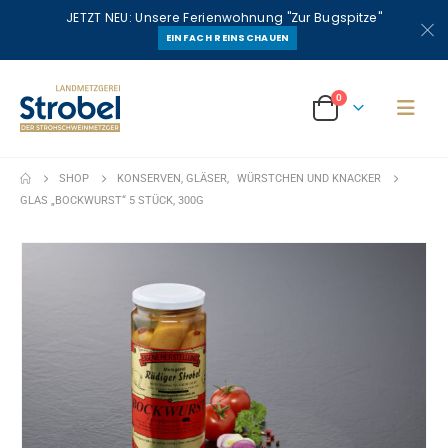
JETZT NEU: Unsere Ferienwohnung "Zur Bugspitze"
EINFACH REINSCHAUEN
0
SHOP
KONSERVEN, GLÄSER
,
WÜRSTCHEN UND KNACKER
GLAS „BOCKWURST“ 5 STÜCK, 300G