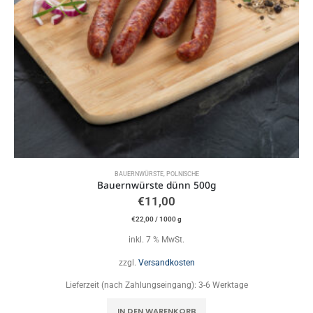
BAUERNWÜRSTE, POLNISCHE
Bauernwürste dünn 500g
€
11,00
€
22,00
/
1000
g
inkl. 7 % MwSt.
zzgl.
Versandkosten
Lieferzeit (nach Zahlungseingang):
3-6 Werktage
IN DEN WARENKORB