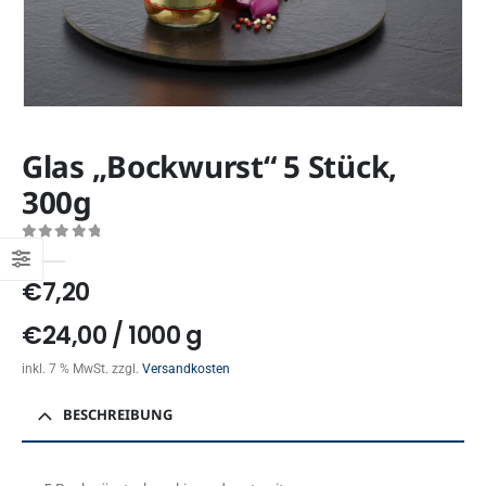
Glas „Bockwurst“ 5 Stück,
300g
0
out of 5
€
7,20
€
24,00
/
1000
g
inkl. 7 % MwSt.
zzgl.
Versandkosten
BESCHREIBUNG