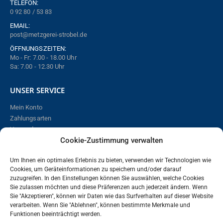
TELEFON:
0 92 80 / 53 83
EMAIL:
post@metzgerei-strobel.de
ÖFFNUNGSZEITEN:
Mo - Fr: 7.00 - 18.00 Uhr
Sa: 7.00 - 12.30 Uhr
UNSER SERVICE
Mein Konto
Zahlungsarten
Versand
Cookie-Zustimmung verwalten
Online bestellen – so funktioniert´s!
Widerrufsbelehrung
Um Ihnen ein optimales Erlebnis zu bieten, verwenden wir Technologien wie
Cookies, um Geräteinformationen zu speichern und/oder darauf
zuzugreifen. In den Einstellungen können Sie auswählen, welche Cookies
Vertrag widerrufen
Sie zulassen möchten und diese Präferenzen auch jederzeit ändern. Wenn
Sie "Akzeptieren", können wir Daten wie das Surfverhalten auf dieser Website
verarbeiten. Wenn Sie "Ablehnen", können bestimmte Merkmale und
RECHTLICHES
Funktionen beeinträchtigt werden.