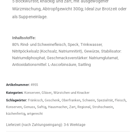
5 Bockwürste, knackig und zart, mit ausgewogener
Würzmischung, Abtropfgewicht 300g; Ideal zur Brotzeit oder
als Suppeneinlage.
Inhaltsstoffe:
80% Rind- und Schweinefleisch, Speck, Trinkwasser,
Nitritpöckelsalz (Kochsalz, Natriumnitirit), Gewürze, Stabilisator:
Natriumdiphosphat, Geschmacksverstärker: Natriumglutamat,
Antioxidationsmittel: L-Ascorbinsäure, Saitling
Artikelnummer:
4955
Kategorien:
Konserven, Gläser
,
Würstchen und Knacker
Schlagwörter:
Fränkisch
,
Geschenk
,
Oberfranken
,
Schwein
,
Spezialität
,
Fleisch
,
Konserven
,
Genuss
,
Saftig
,
Hausmacher
,
Zart
,
Regional
,
Strohschwein
,
küchenfertig
,
artgerecht
Lieferzeit (nach Zahlungseingang):
3-6 Werktage