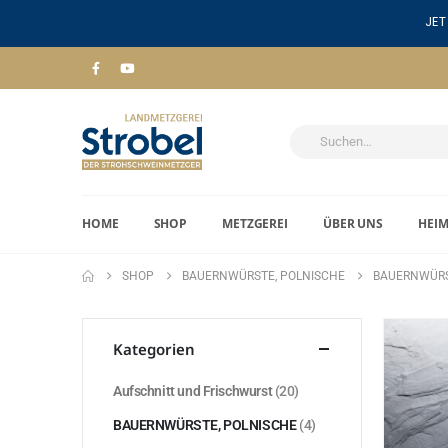
JET
HOME
SHOP
METZGEREI
ÜBER UNS
HEI
SHOP
BAUERNWÜRSTE, POLNISCHE
BAUERNWÜRS
Kategorien
Aufschnitt und Frischwurst
(20)
BAUERNWÜRSTE, POLNISCHE
(4)