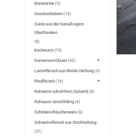
Bratwürste
(5)
Geschenkideen
(13)
Gutes aus der Genußregion
Oberfranken
(6)
Kochwurst
(15)
Konserven/Gläser
(43)
Lammfleisch aus Weide-Haltung
(3)
Rindfleisch
(18)
Rohwurst schnittfest (Salami)
(8)
Rohwurst streichfähig
(4)
Schinken/Räucherware
(6)
Schweinefleisch aus Strohhaltung
(21)