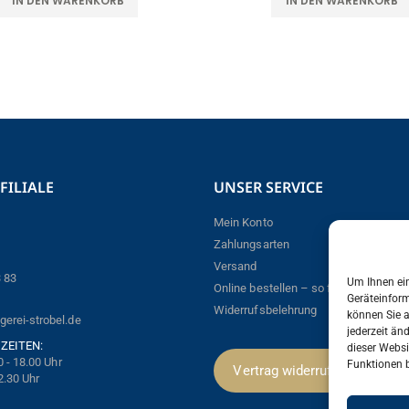
IN DEN WARENKORB
IN DEN WARENKORB
FILIALE
UNSER SERVICE
Mein Konto
Zahlungsarten
Versand
3 83
Um Ihnen ein
Online bestellen – so funktioniert´s!
Geräteinform
Widerrufsbelehrung
können Sie 
erei-strobel.de
jederzeit än
ZEITEN:
dieser Webs
0 - 18.00 Uhr
Funktionen b
Vertrag widerrufen
2.30 Uhr