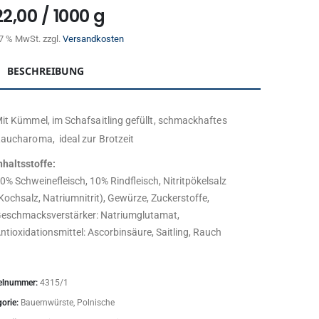
22,00
/
1000
g
. 7 % MwSt.
zzgl.
Versandkosten
BESCHREIBUNG
it Kümmel, im Schafsaitling gefüllt, schmackhaftes
aucharoma, ideal zur Brotzeit
nhaltsstoffe:
0% Schweinefleisch, 10% Rindfleisch, Nitritpökelsalz
Kochsalz, Natriumnitrit), Gewürze, Zuckerstoffe,
eschmacksverstärker: Natriumglutamat,
ntioxidationsmittel: Ascorbinsäure, Saitling, Rauch
kelnummer:
4315/1
gorie:
Bauernwürste, Polnische