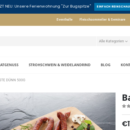
ZT NEU: Unsere Ferienwohnung "Zur Bugspitze"
EINFACH REINSCHA
Eventhalle
Fleischsommelier & Seminare
Alle Kategorien
MATGENUSS
STROHSCHWEIN & WEIDELANDRIND
BLOG
KON
TE DÜNN 500G
B
0
o
€