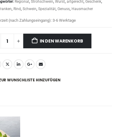
agwörter:
Regional
,
Strohschwein
,
Wurst
,
artgerecht
,
Geschenk
,
franken
,
Rind
,
Schwein
,
Spezialität
,
Genuss
,
Hausmacher
erzeit (nach Zahlungseingang):
3-6 Werktage
IN DEN WARENKORB
ZUR WUNSCHLISTE HINZUFÜGEN