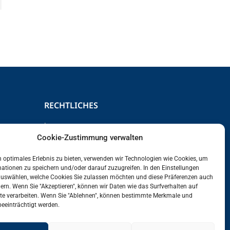
RECHTLICHES
Impressum
Cookie-Zustimmung verwalten
Datenschutz
Cookie Richtlinie
 optimales Erlebnis zu bieten, verwenden wir Technologien wie Cookies, um
AGBs
ationen zu speichern und/oder darauf zuzugreifen. In den Einstellungen
auswählen, welche Cookies Sie zulassen möchten und diese Präferenzen auch
dern. Wenn Sie "Akzeptieren", können wir Daten wie das Surfverhalten auf
ite verarbeiten. Wenn Sie "Ablehnen", können bestimmte Merkmale und
eeinträchtigt werden.