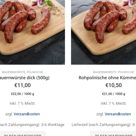
BAUERNWÜRSTE, POLNISCHE
BAUERNWÜRSTE, POLNISCHE
auernwürste dick (500g)
Rohpolnische ohne Kümme
€
11,00
€
10,50
€
22,00
/
1000
g
€
21,00
/
1000
g
inkl. 7 % MwSt.
inkl. 7 % MwSt.
zzgl.
Versandkosten
zzgl.
Versandkosten
 (nach Zahlungseingang):
3-6 Werktage
Lieferzeit (nach Zahlungseingang):
3