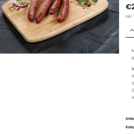
€
inkl
M
R
I
9
(
G
A
Arti
Kate