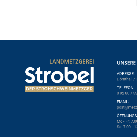
UNSERE 
ADRESSE:
Dörnthal 71
TELEFON:
0 92 80 / 5
EMAIL:
post@metzg
ÖFFNUNGS
Mo - Fr: 7.0
Sa: 7.00 - 1