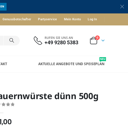
UEN
Genussbotschafter
Partyservice
Mein Konto
Log In
RUFEN SIE UNS AN
0
+49 9280 5383
NEU
TAKT
AKTUELLE ANGEBOTE UND SPEISEPLAN
auernwürste dünn 500g
ut of 5
11,00